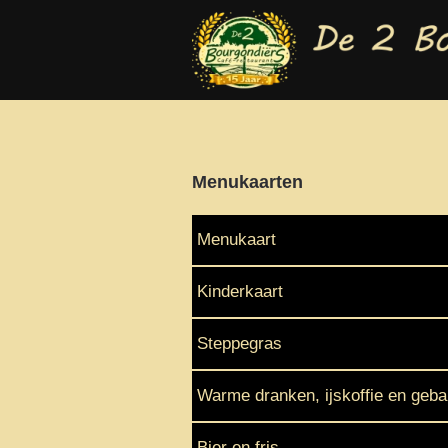
Terug naar hoofdinhoud
Menukaarten
Menukaart
Kinderkaart
Steppegras
Warme dranken, ijskoffie en geb
Bier en fris