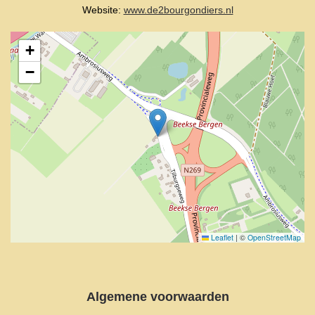
Website:
www.de2bourgondiers.nl
+
−
Leaflet
|
©
OpenStreetMap
Algemene voorwaarden