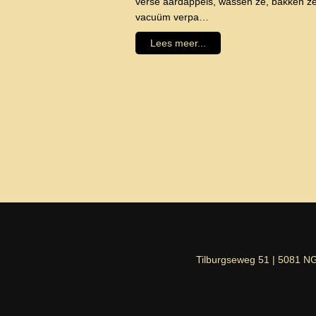
verse aardappels, wassen ze, bakken ze
vacuüm verpa…
Lees meer...
Tilburgseweg 51 | 5081 NG