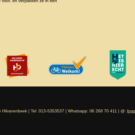
 voor, en verpakken ze in een
 Hilvarenbeek | Tel: 013-5353537 | Whatsapp: 06 268 70 411 | @:
bra